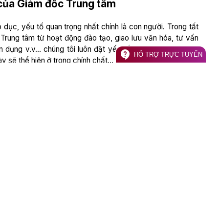
của Giám đốc Trung tâm
 dục, yếu tố quan trọng nhất chính là con người. Trong tất
Trung tâm từ hoạt động đào tạo, giao lưu văn hóa, tư vấn
ển dụng v.v… chúng tôi luôn đặt yếu tố con người lên hàng
contact_support
HỖ TRỢ TRỰC TUYẾN
này sẽ thể hiện ở trong chính chất…
Xem thêm